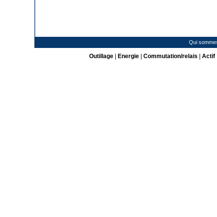
Qui somme
Outillage
|
Energie
|
Commutation/relais
|
Actif