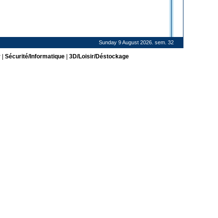
Sunday 9 August 2026. sem. 32
r
|
Sécurité/Informatique
|
3D/Loisir/Déstockage