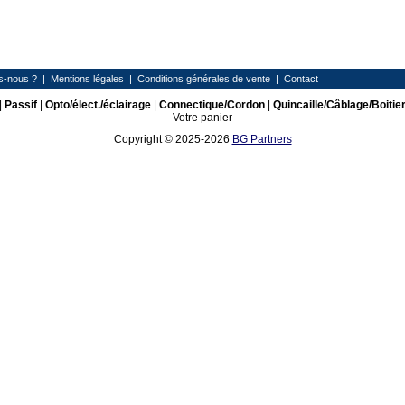
s-nous ?
|
Mentions légales
|
Conditions générales de vente
|
Contact
|
Passif
|
Opto/élect./éclairage
|
Connectique/Cordon
|
Quincaille/Câblage/Boitie
Votre panier
Copyright © 2025-2026
BG Partners