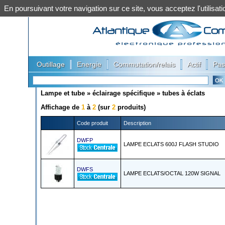
En poursuivant votre navigation sur ce site, vous acceptez l'utilis
|
|
|
|
Outillage
Energie
Commutation/relais
Actif
Pas
Lampe et tube
»
éclairage spécifique
»
tubes à éclats
Affichage de
1
à
2
(sur
2
produits)
Code produit
Description
DWFP
LAMPE ECLATS 600J FLASH STUDIO
DWFS
LAMPE ECLATS/OCTAL 120W SIGNAL