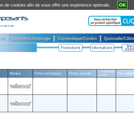
ation de cookies afin de vous offrir une expérience optimale.
OK
|
|
|
sif
Opto/élect./éclairage
Connectique/Cordon
Quincaille/Câbla
Conformité
Marque
Fiches techniques
Fiches sécurité
Prix unitai
RoHS