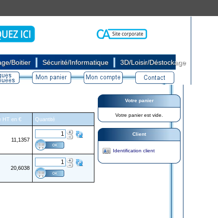
|
|
ge/Boitier
Sécurité/Informatique
3D/Loisir/Déstockage
Votre panier
Votre panier est vide.
re HT en €
Quantité
Client
11,1357
Identification client
20,6038