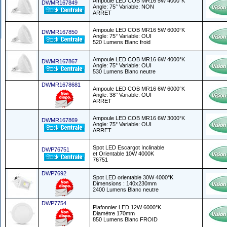
Ampoule LED COB MR16 5W 4000°K
DWMR167849
Angle: 75° Variable: NON
ARRET
Ampoule LED COB MR16 5W 6000°K
DWMR167850
Angle: 75° Variable: OUI
520 Lumens Blanc froid
Ampoule LED COB MR16 6W 4000°K
DWMR167867
Angle: 75° Variable: OUI
530 Lumens Blanc neutre
DWMR1678681
Ampoule LED COB MR16 6W 6000°K
Angle: 38° Variable: OUI
ARRET
Ampoule LED COB MR16 6W 3000°K
DWMR167869
Angle: 75° Variable: OUI
ARRET
Spot LED Escargot Inclinable
DWP76751
et Orientable 10W 4000K
76751
DWP7692
Spot LED orientable 30W 4000°K
Dimensions : 140x230mm
2400 Lumens Blanc neutre
DWP7754
Plafonnier LED 12W 6000°K
Diamètre 170mm
850 Lumens Blanc FROID