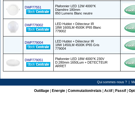
Plafonnier LED 12W 4000°K
DWP77551
Diamètre 180mm
850 Lumens Blanc neutre
LED Hublot + Détecteur IR
DWP779002
18W 1600LM 4500K IP65 Blanc
779002
LED Hublot + Détecteur IR
DWP779004
18W 1450LM 4500K IP65 Gris
779004
Plafonnier LED 18W 4000°K 230V
DWP779051
D:280mm 1650Lum + DETECTEUR
ARRET
Qui sommes-nous ?
|
Me
Outillage
|
Energie
|
Commutation/relais
|
Actif
|
Passif
|
Opt