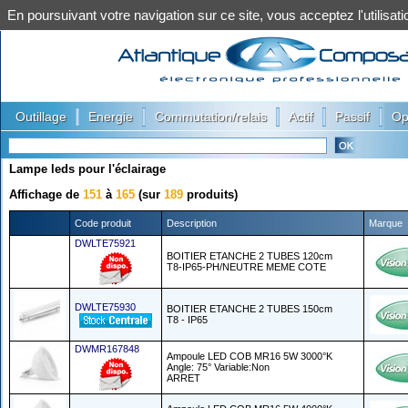
En poursuivant votre navigation sur ce site, vous acceptez l'utilis
|
|
|
|
|
Outillage
Energie
Commutation/relais
Actif
Passif
Op
Lampe leds pour l'éclairage
Affichage de
151
à
165
(sur
189
produits)
Code produit
Description
Marque
DWLTE75921
BOITIER ETANCHE 2 TUBES 120cm
T8-IP65-PH/NEUTRE MEME COTE
DWLTE75930
BOITIER ETANCHE 2 TUBES 150cm
T8 - IP65
DWMR167848
Ampoule LED COB MR16 5W 3000°K
Angle: 75° Variable:Non
ARRET