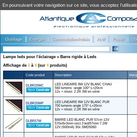
En poursuivant votre navigation sur ce site, vous acceptez l'utilis
|
|
|
|
|
Outillage
Energie
Commutation/relais
Actif
Passif
Op
Lampe leds pour l'éclairage
»
Barre rigide à Leds
Affichage de
1
à
4
(sur
4
produits)
Code produit
Description
Marq
LED LINEAIRE 8W 12V BLANC CHAU
DLBR20WC
560 lumens -angle 100°-L=20cm
12v + résist. 2.2R 3W en série
LED LINEAIRE 8W 12V BLANC PUR
DLBR20WP
700 lumens-angle 170°-L=20cm
12v + résist. 2.2R 3W en série
BARRE LED BLANC PUR 57cm 12V
DLBR57W
570x8x3mm-sect.3 led/57mm 7.2W
12V (600mA) 30x SMD5060