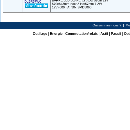
BARRE LED BLANC CHAUD 57cm 12V
DLBR57WC
570x8x3mm-sect.3 led/57mm 7.2W
12V (600mA) 30x SMD5060
Qui sommes-nous ?
|
Me
Outillage
|
Energie
|
Commutation/relais
|
Actif
|
Passif
|
Opt