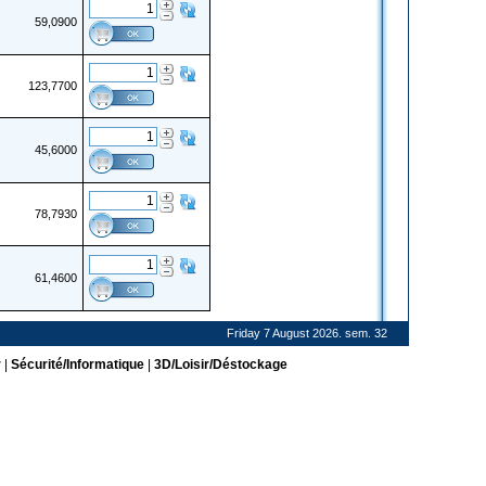
59,0900
123,7700
45,6000
78,7930
61,4600
Friday 7 August 2026. sem. 32
r
|
Sécurité/Informatique
|
3D/Loisir/Déstockage