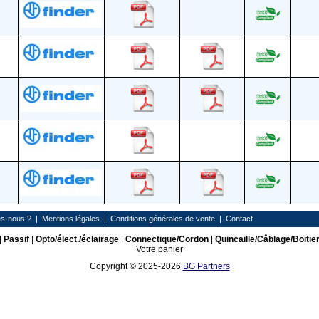
s-nous ?
|
Mentions légales
|
Conditions générales de vente
|
Contact
|
Passif
|
Opto/élect./éclairage
|
Connectique/Cordon
|
Quincaille/Câblage/Boitie
Votre panier
Copyright © 2025-2026
BG Partners