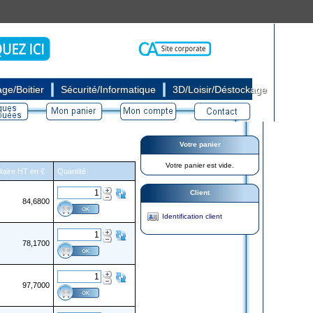
|
|
ge/Boitier
Sécurité/Informatique
3D/Loisir/Déstockage
Votre panier
Votre panier est vide.
itaire HT en €
Quantité
Client
84,6800
Identification client
78,1700
97,7000