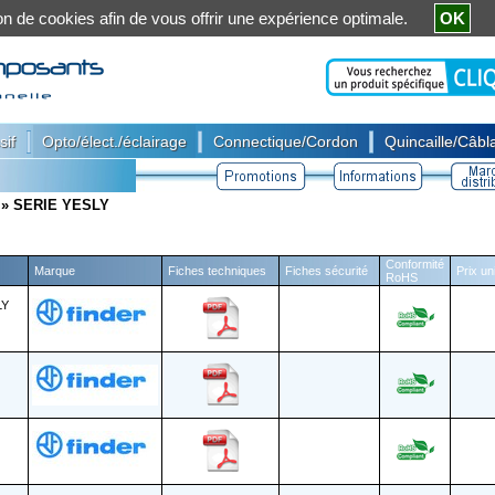
ation de cookies afin de vous offrir une expérience optimale.
OK
|
|
|
sif
Opto/élect./éclairage
Connectique/Cordon
Quincaille/Câbla
»
SERIE YESLY
Conformité
Marque
Fiches techniques
Fiches sécurité
Prix un
RoHS
LY