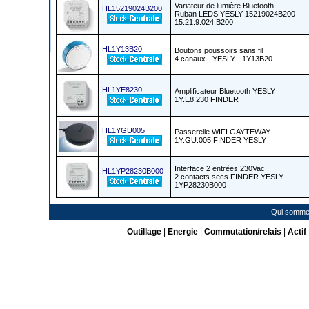
Variateur de lumière Bluetooth
HL15219024B200
Ruban LEDS YESLY 15219024B200
15.21.9.024.B200
HL1Y13B20
Boutons poussoirs sans fil
4 canaux - YESLY - 1Y13B20
HL1YE8230
Amplificateur Bluetooth YESLY
1Y.E8.230 FINDER
HL1YGU005
Passerelle WIFI GAYTEWAY
1Y.GU.005 FINDER YESLY
Interface 2 entrées 230Vac
HL1YP28230B000
2 contacts secs FINDER YESLY
1YP28230B000
Qui somme
Outillage
|
Energie
|
Commutation/relais
|
Actif