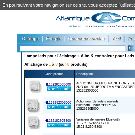
En poursuivant votre navigation sur ce site, vous acceptez l'utilis
|
|
|
|
Outillage
Energie
Commutation/relais
Actif
Pas
Lampe leds pour l'éclairage
»
Alim & controleur pour Leds
Affichage de
1
à
8
(sur
8
produits)
Code produit
Description
ACTIONNEUR MULTIFONCTION YES
HL13228230B000
2NO 6A - BLUETOOTH A ENCASTRER
13228230B000
Actionneur de volets roulants
HL13S28230B000
Bluetooth Finder YESLY 6A
13S28230B000
Variateur de lumière Bluetooth
HL15218230B300
YESLY 15218230B300
15.21.8.230.B300