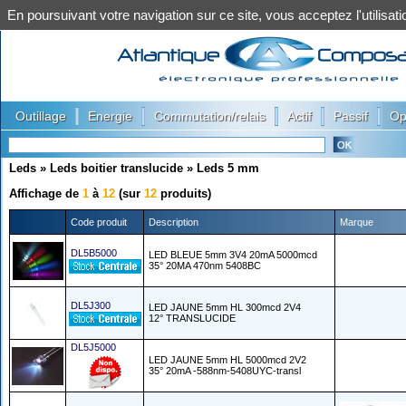
En poursuivant votre navigation sur ce site, vous acceptez l'utilis
|
|
|
|
|
Outillage
Energie
Commutation/relais
Actif
Passif
Op
Leds
»
Leds boitier translucide
»
Leds 5 mm
Affichage de
1
à
12
(sur
12
produits)
Code produit
Description
Marque
DL5B5000
LED BLEUE 5mm 3V4 20mA 5000mcd
35° 20MA 470nm 5408BC
DL5J300
LED JAUNE 5mm HL 300mcd 2V4
12° TRANSLUCIDE
DL5J5000
LED JAUNE 5mm HL 5000mcd 2V2
35° 20mA -588nm-5408UYC-transl