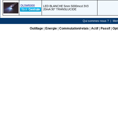
DL5W5000
LED BLANCHE 5mm 5000mcd 3V3
20mA 30° TRANSLUCIDE
Qui sommes-nous ?
|
Men
Outillage
|
Energie
|
Commutation/relais
|
Actif
|
Passif
|
Opt