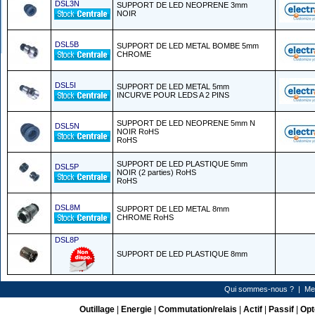
DSL3N
SUPPORT DE LED NEOPRENE 3mm
NOIR
DSL5B
SUPPORT DE LED METAL BOMBE 5mm
CHROME
DSL5I
SUPPORT DE LED METAL 5mm
INCURVE POUR LEDS A 2 PINS
SUPPORT DE LED NEOPRENE 5mm N
DSL5N
NOIR RoHS
RoHS
SUPPORT DE LED PLASTIQUE 5mm
DSL5P
NOIR (2 parties) RoHS
RoHS
DSL8M
SUPPORT DE LED METAL 8mm
CHROME RoHS
DSL8P
SUPPORT DE LED PLASTIQUE 8mm
Qui sommes-nous ?
|
Me
Outillage
|
Energie
|
Commutation/relais
|
Actif
|
Passif
|
Opt