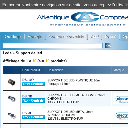
En poursuivant votre navigation sur ce site, vous acceptez l'utilis
|
|
|
|
|
Outillage
Energie
Commutation/relais
Actif
Passif
Op
Leds
»
Support de led
Affichage de
1
à
10
(sur
10
produits)
Code produit
Description
Marque
DSL10P
SUPPORT DE LED PLASTIQUE 10mm
Perçage : 14mm
SUPPORT DE LED METAL BOMBE 3mm
DSL3B
CHROME
133SL ELECTRO-PJP
SUPPORT DE LED METAL 3mm
DSL3I
INCURVE CHROME
123VBSL ELECTRO-PJP