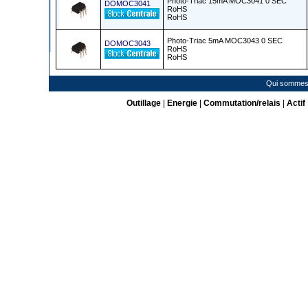
Photo-Triac 15mA MOC3041 0 SEC
DOMOC3041
RoHS
RoHS
Photo-Triac 5mA MOC3043 0 SEC
DOMOC3043
RoHS
RoHS
Qui sommes
Outillage
|
Energie
|
Commutation/relais
|
Actif