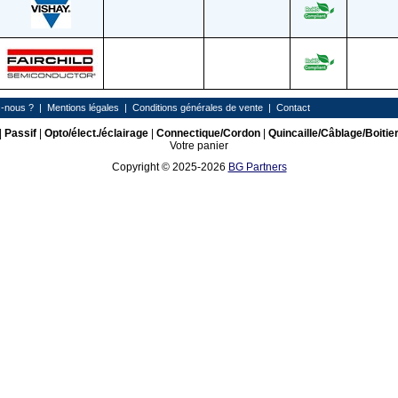
-nous ?
|
Mentions légales
|
Conditions générales de vente
|
Contact
|
Passif
|
Opto/élect./éclairage
|
Connectique/Cordon
|
Quincaille/Câblage/Boitie
Votre panier
Copyright © 2025-2026
BG Partners