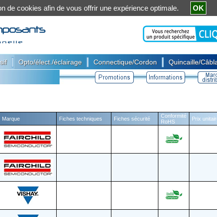
ation de cookies afin de vous offrir une expérience optimale.
OK
|
|
|
sif
Opto/élect./éclairage
Connectique/Cordon
Quincaille/Câbla
Conformité
Marque
Fiches techniques
Fiches sécurité
Prix unitai
RoHS