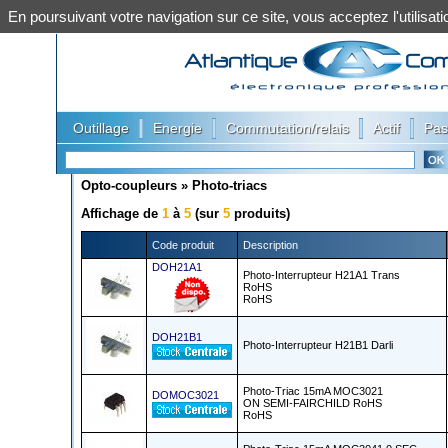
En poursuivant votre navigation sur ce site, vous acceptez l'utilis
|
|
|
|
Outillage
Energie
Commutation/relais
Actif
Pas
Opto-coupleurs
»
Photo-triacs
Affichage de
1
à
5
(sur
5
produits)
Code produit
Description
DOH21A1
Photo-Interrupteur H21A1 Trans
RoHS
RoHS
DOH21B1
Photo-Interrupteur H21B1 Darli
Photo-Triac 15mA MOC3021
DOMOC3021
ON SEMI-FAIRCHILD RoHS
RoHS