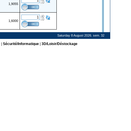
1,9055
1,6000
Saturday 8 August 2026. sem. 32
r
|
Sécurité/Informatique
|
3D/Loisir/Déstockage