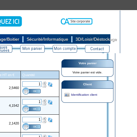
|
|
ge/Boitier
Sécurité/Informatique
3D/Loisir/Déstockage
Votre panier
Votre panier est vide.
re HT en €
Quantité
Client
2,5460
Identification client
4,1542
2,1420