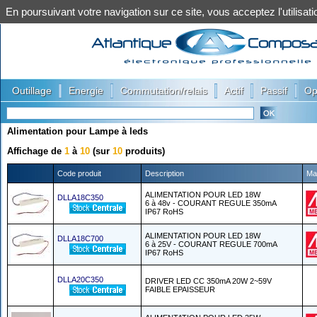
En poursuivant votre navigation sur ce site, vous acceptez l'utilis
|
|
|
|
|
Outillage
Energie
Commutation/relais
Actif
Passif
Op
Alimentation pour Lampe à leds
Affichage de
1
à
10
(sur
10
produits)
Code produit
Description
Ma
ALIMENTATION POUR LED 18W
DLLA18C350
6 à 48v - COURANT REGULE 350mA
IP67 RoHS
ALIMENTATION POUR LED 18W
DLLA18C700
6 à 25V - COURANT REGULE 700mA
IP67 RoHS
DLLA20C350
DRIVER LED CC 350mA 20W 2~59V
FAIBLE EPAISSEUR