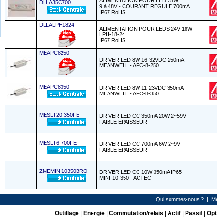
ALIMENTATION POUR LED 35W
DLLA35C700
9 à 48V - COURANT REGULE 700mA
IP67 RoHS
DLLALPH1824
ALIMENTATION POUR LEDS 24V 18W
LPH-18-24
IP67 RoHS
MEAPC8250
DRIVER LED 8W 16-32VDC 250mA
MEANWELL - APC-8-250
MEAPC8350
DRIVER LED 8W 11-23VDC 350mA
MEANWELL - APC-8-350
MESLT20-350FE
DRIVER LED CC 350mA 20W 2~59V
FAIBLE EPAISSEUR
MESLT6-700FE
DRIVER LED CC 700mA 6W 2~9V
FAIBLE EPAISSEUR
ZMEMINI10350BRO
DRIVER LED CC 10W 350mA IP65
MINI-10-350 - ACTEC
Qui sommes-nous ?
|
Me
Outillage
|
Energie
|
Commutation/relais
|
Actif
|
Passif
|
Opt