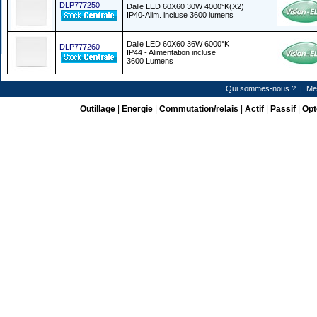
DLP777250
Dalle LED 60X60 30W 4000°K(X2)
IP40-Alim. incluse 3600 lumens
Dalle LED 60X60 36W 6000°K
DLP777260
IP44 - Alimentation incluse
3600 Lumens
Qui sommes-nous ?
|
Me
Outillage
|
Energie
|
Commutation/relais
|
Actif
|
Passif
|
Opt