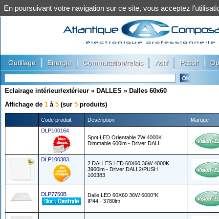
En poursuivant votre navigation sur ce site, vous acceptez l'utilis
|
|
|
|
|
Outillage
Energie
Commutation/relais
Actif
Passif
Op
Eclairage intérieur/extérieur
»
DALLES
»
Dalles 60x60
Affichage de
1
à
5
(sur
5
produits)
Code produit
Description
Marque
DLP100164
Spot LED Orientable 7W 4000K
Dimmable 600lm - Driver DALI
DLP100383
2 DALLES LED 60X60 36W 4000K
3960lm - Driver DALI 2/PUSH
100383
DLP7750B
Dalle LED 60X60 36W 6000°K
IP44 - 3780lm