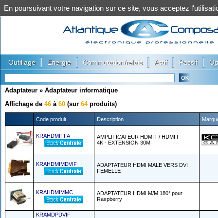
En poursuivant votre navigation sur ce site, vous acceptez l'utilis
|
|
|
|
|
Outillage
Energie
Commutation/relais
Actif
Passif
Op
Adaptateur
»
Adaptateur informatique
Affichage de
46
à
60
(sur
64
produits)
Code produit
Description
Marqu
KRAHDMIFFA
AMPLIFICATEUR HDMI F/ HDMI F
4K - EXTENSION 30M
KRAHDMIMDVIF
ADAPTATEUR HDMI MALE VERS DVI
FEMELLE
KRAHDMIMMC
ADAPTATEUR HDMI M/M 180° pour
Raspberry
KRAMDPDVIF