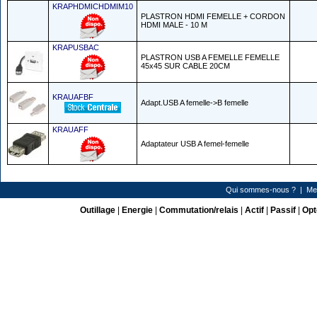
KRAPHDMICHDMIM10
PLASTRON HDMI FEMELLE + CORDON
HDMI MALE - 10 M
KRAPUSBAC
PLASTRON USB A FEMELLE FEMELLE
45x45 SUR CABLE 20CM
KRAUAFBF
Adapt.USB A femelle->B femelle
KRAUAFF
Adaptateur USB A femel-femelle
Qui sommes-nous ?
|
Me
Outillage
|
Energie
|
Commutation/relais
|
Actif
|
Passif
|
Opt