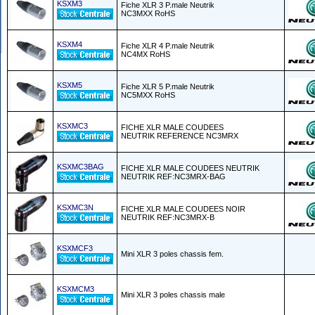
KSXM3
Fiche XLR 3 P.male Neutrik
NC3MXX RoHS
KSXM4
Fiche XLR 4 P.male Neutrik
NC4MX RoHS
KSXM5
Fiche XLR 5 P.male Neutrik
NC5MXX RoHS
KSXMC3
FICHE XLR MALE COUDEES
NEUTRIK REFERENCE NC3MRX
KSXMC3BAG
FICHE XLR MALE COUDEES NEUTRIK
NEUTRIK REF:NC3MRX-BAG
KSXMC3N
FICHE XLR MALE COUDEES NOIR
NEUTRIK REF:NC3MRX-B
KSXMCF3
Mini XLR 3 poles chassis fem.
KSXMCM3
Mini XLR 3 poles chassis male