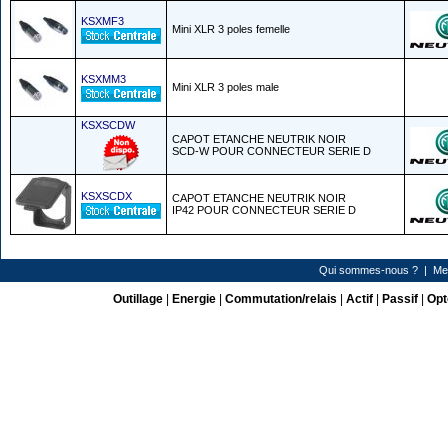
KSXMF3
Mini XLR 3 poles femelle
KSXMM3
Mini XLR 3 poles male
KSXSCDW
CAPOT ETANCHE NEUTRIK NOIR
SCD-W POUR CONNECTEUR SERIE D
KSXSCDX
CAPOT ETANCHE NEUTRIK NOIR
IP42 POUR CONNECTEUR SERIE D
Qui sommes-nous ?
|
Me
Outillage
|
Energie
|
Commutation/relais
|
Actif
|
Passif
|
Opt