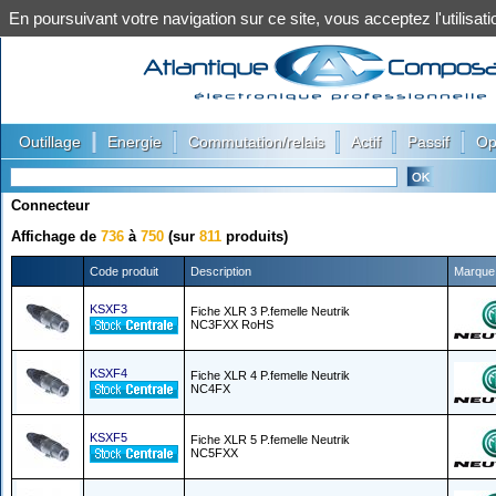
En poursuivant votre navigation sur ce site, vous acceptez l'utilis
|
|
|
|
|
Outillage
Energie
Commutation/relais
Actif
Passif
Op
Connecteur
Affichage de
736
à
750
(sur
811
produits)
Code produit
Description
Marque
KSXF3
Fiche XLR 3 P.femelle Neutrik
NC3FXX RoHS
KSXF4
Fiche XLR 4 P.femelle Neutrik
NC4FX
KSXF5
Fiche XLR 5 P.femelle Neutrik
NC5FXX