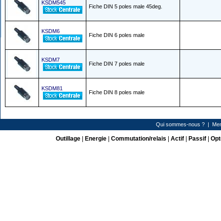
KSDM545
Fiche DIN 5 poles male 45deg.
KSDM6
Fiche DIN 6 poles male
KSDM7
Fiche DIN 7 poles male
KSDM81
Fiche DIN 8 poles male
Qui sommes-nous ?
|
Men
Outillage
|
Energie
|
Commutation/relais
|
Actif
|
Passif
|
Opt