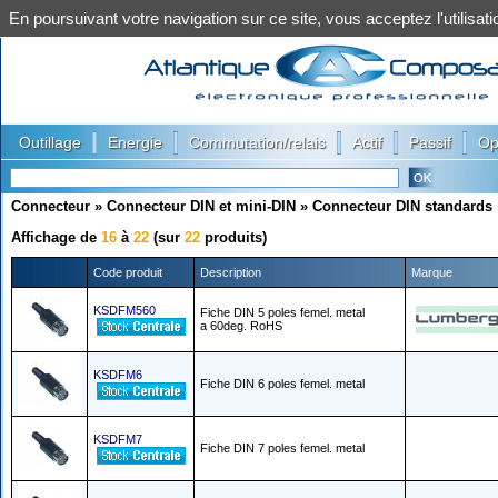
En poursuivant votre navigation sur ce site, vous acceptez l'utilis
|
|
|
|
|
Outillage
Energie
Commutation/relais
Actif
Passif
Op
Connecteur
»
Connecteur DIN et mini-DIN
»
Connecteur DIN standards
Affichage de
16
à
22
(sur
22
produits)
Code produit
Description
Marque
KSDFM560
Fiche DIN 5 poles femel. metal
a 60deg. RoHS
KSDFM6
Fiche DIN 6 poles femel. metal
KSDFM7
Fiche DIN 7 poles femel. metal