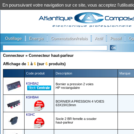
En poursuivant votre navigation sur ce site, vous acceptez l'utilis
|
|
|
|
|
Outillage
Energie
Commutation/relais
Actif
Passif
Op
Connecteur
»
Connecteur haut-parleur
Affichage de
1
à
6
(sur
6
produits)
Code produit
Description
Marque
KSHBA2
Bornier a pression 2 voies
HP rectangulaire
KSHBA4
BORNIER A PRESSION 4 VOIES
63X19X19mm
KSHC
Socle 2 BR femelle a souder
haut-parleur