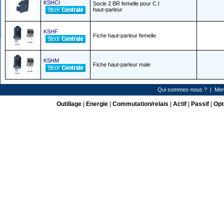
KSHCI
Socle 2 BR femelle pour C.I
haut-parleur
KSHF
Fiche haut-parleur femelle
KSHM
Fiche haut-parleur male
Qui sommes-nous ?
|
Men
Outillage
|
Energie
|
Commutation/relais
|
Actif
|
Passif
|
Opt