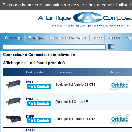
En poursuivant votre navigation sur ce site, vous acceptez l'utilis
|
|
|
|
|
Outillage
Energie
Commutation/relais
Actif
Passif
Op
Connecteur
»
Connecteur péritélévision
Affichage de
1
à
4
(sur
4
produits)
Code produit
Description
Marque
KSPCIC
Socle peritel femelle 21 CTS
KSPCID
Fiche peritel C.I. droitE
KSPF
Fiche peritel femelle 21 CTS
KSPM