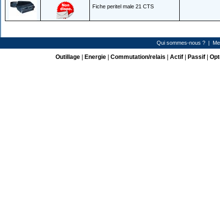
Fiche peritel male 21 CTS
Qui sommes-nous ?
|
Me
Outillage
|
Energie
|
Commutation/relais
|
Actif
|
Passif
|
Opt