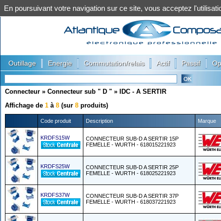
En poursuivant votre navigation sur ce site, vous acceptez l'utilis
|
|
|
|
|
Outillage
Energie
Commutation/relais
Actif
Passif
Op
Connecteur
»
Connecteur sub " D "
»
IDC - A SERTIR
Affichage de
1
à
8
(sur
8
produits)
Code produit
Description
Marque
KRDFS15W
CONNECTEUR SUB-D A SERTIR 15P
FEMELLE - WURTH - 618015221923
KRDFS25W
CONNECTEUR SUB-D A SERTIR 25P
FEMELLE - WURTH - 618025221923
KRDFS37W
CONNECTEUR SUB-D A SERTIR 37P
FEMELLE - WURTH - 618037221923