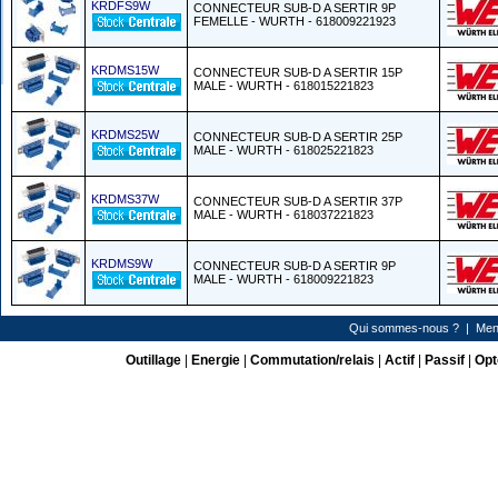
KRDFS9W
CONNECTEUR SUB-D A SERTIR 9P
FEMELLE - WURTH - 618009221923
KRDMS15W
CONNECTEUR SUB-D A SERTIR 15P
MALE - WURTH - 618015221823
KRDMS25W
CONNECTEUR SUB-D A SERTIR 25P
MALE - WURTH - 618025221823
KRDMS37W
CONNECTEUR SUB-D A SERTIR 37P
MALE - WURTH - 618037221823
KRDMS9W
CONNECTEUR SUB-D A SERTIR 9P
MALE - WURTH - 618009221823
Qui sommes-nous ?
|
Men
Outillage
|
Energie
|
Commutation/relais
|
Actif
|
Passif
|
Opt