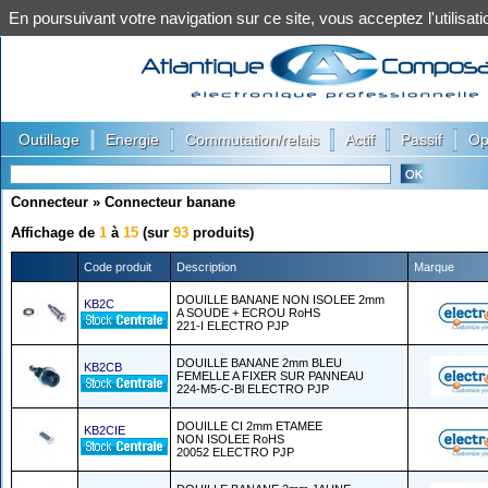
En poursuivant votre navigation sur ce site, vous acceptez l'utilis
|
|
|
|
|
Outillage
Energie
Commutation/relais
Actif
Passif
Op
Connecteur
»
Connecteur banane
Affichage de
1
à
15
(sur
93
produits)
Code produit
Description
Marque
DOUILLE BANANE NON ISOLEE 2mm
KB2C
A SOUDE + ECROU RoHS
221-I ELECTRO PJP
DOUILLE BANANE 2mm BLEU
KB2CB
FEMELLE A FIXER SUR PANNEAU
224-M5-C-Bl ELECTRO PJP
DOUILLE CI 2mm ETAMEE
KB2CIE
NON ISOLEE RoHS
20052 ELECTRO PJP