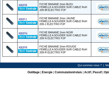
FICHE BANANE 2mm BLEU
KB2FB
FEMELLE A SOUDER SUR CABLE RoH
209-Bl ELECTRO PJP
FICHE BANANE 2mm JAUNE
KB2FJ
FEMELLE A SOUDER SUR CABLE RoH
209-J ELECTRO PJP
FICHE BANANE 2mm NOIR
KB2FN
FEMELLE A SOUDER SUR CABLE RoH
209-N ELECTRO PJP
FICHE BANANE 2mm ROUGE
KB2FR
FEMELLE A SOUDER SUR CABLE RoH
209-R ELECTRO PJP
Qui sommes-nous ?
|
Me
Outillage
|
Energie
|
Commutation/relais
|
Actif
|
Passif
|
Opt