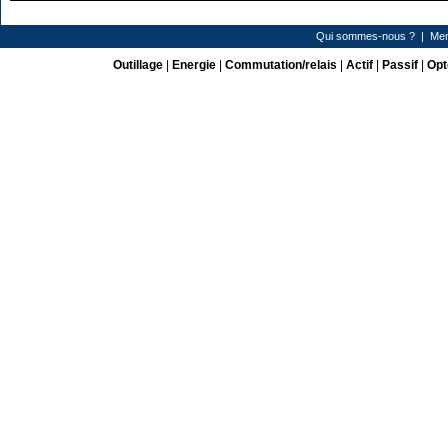
Qui sommes-nous ?
|
Men
Outillage
|
Energie
|
Commutation/relais
|
Actif
|
Passif
|
Opt