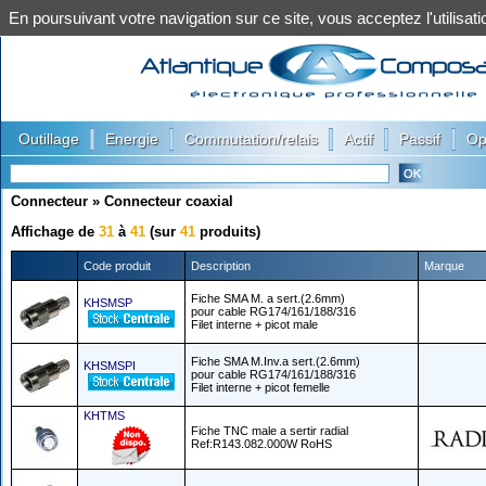
En poursuivant votre navigation sur ce site, vous acceptez l'utilis
|
|
|
|
|
Outillage
Energie
Commutation/relais
Actif
Passif
Op
Connecteur
»
Connecteur coaxial
Affichage de
31
à
41
(sur
41
produits)
Code produit
Description
Marque
Fiche SMA M. a sert.(2.6mm)
KHSMSP
pour cable RG174/161/188/316
Filet interne + picot male
Fiche SMA M.Inv.a sert.(2.6mm)
KHSMSPI
pour cable RG174/161/188/316
Filet interne + picot femelle
KHTMS
Fiche TNC male a sertir radial
Ref:R143.082.000W RoHS