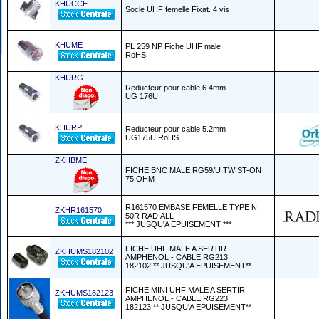
KHUCCE
Socle UHF femelle Fixat. 4 vis
KHUME
PL 259 NP Fiche UHF male
RoHS
KHURG
Reducteur pour cable 6.4mm
UG 176U
KHURP
Reducteur pour cable 5.2mm
UG175U RoHS
ZKHBME
FICHE BNC MALE RG59/U TWIST-ON
75 OHM
R161570 EMBASE FEMELLE TYPE N
ZKHR161570
50R RADIALL
*** JUSQU'A EPUISEMENT ***
FICHE UHF MALE A SERTIR
ZKHUMS182102
AMPHENOL - CABLE RG213
182102 ** JUSQU'A EPUISEMENT**
FICHE MINI UHF MALE A SERTIR
ZKHUMS182123
AMPHENOL - CABLE RG223
182123 ** JUSQU'A EPUISEMENT**