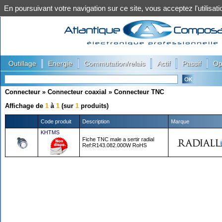
En poursuivant votre navigation sur ce site, vous acceptez l'utilis
|
|
|
|
|
Outillage
Energie
Commutation/relais
Actif
Passif
Op
Connecteur
»
Connecteur coaxial
»
Connecteur TNC
Affichage de
1
à
1
(sur
1
produits)
Code produit
Description
Marque
KHTMS
Fiche TNC male a sertir radial
Ref:R143.082.000W RoHS