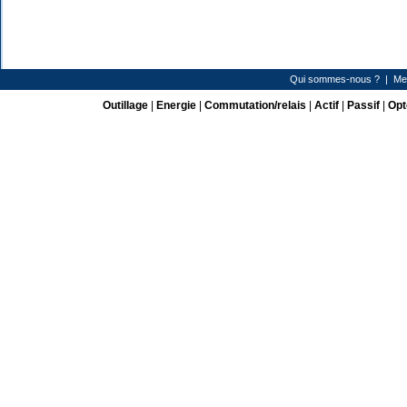
Qui sommes-nous ?
|
Me
Outillage
|
Energie
|
Commutation/relais
|
Actif
|
Passif
|
Opt