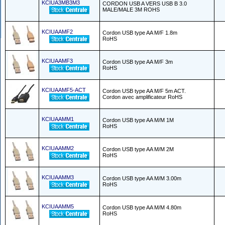
KCIUA3MB3M3
CORDON USB A VERS USB B 3.0
MALE/MALE 3M ROHS
KCIUAAMF2
Cordon USB type AA M/F 1.8m
RoHS
KCIUAAMF3
Cordon USB type AA M/F 3m
RoHS
KCIUAAMF5-ACT
Cordon USB type AA M/F 5m ACT.
Cordon avec amplificateur RoHS
KCIUAAMM1
Cordon USB type AA M/M 1M
RoHS
KCIUAAMM2
Cordon USB type AA M/M 2M
RoHS
KCIUAAMM3
Cordon USB type AA M/M 3.00m
RoHS
KCIUAAMM5
Cordon USB type AA M/M 4.80m
RoHS