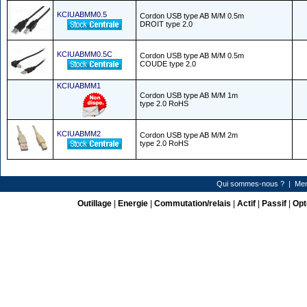
KCIUABMM0.5
Cordon USB type AB M/M 0.5m
DROIT type 2.0
KCIUABMM0.5C
Cordon USB type AB M/M 0.5m
COUDE type 2.0
KCIUABMM1
Cordon USB type AB M/M 1m
type 2.0 RoHS
KCIUABMM2
Cordon USB type AB M/M 2m
type 2.0 RoHS
Qui sommes-nous ?
|
Men
Outillage
|
Energie
|
Commutation/relais
|
Actif
|
Passif
|
Opt