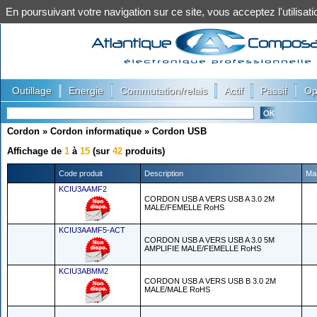
En poursuivant votre navigation sur ce site, vous acceptez l'utilis
|
|
|
|
|
Outillage
Energie
Commutation/relais
Actif
Passif
Op
Cordon
»
Cordon informatique
»
Cordon USB
Affichage de
1
à
15
(sur
42
produits)
Code produit
Description
Ma
KCIU3AAMF2
CORDON USB A VERS USB A 3.0 2M
MALE/FEMELLE RoHS
KCIU3AAMF5-ACT
CORDON USB A VERS USB A 3.0 5M
AMPLIFIE MALE/FEMELLE RoHS
KCIU3ABMM2
CORDON USB A VERS USB B 3.0 2M
MALE/MALE RoHS