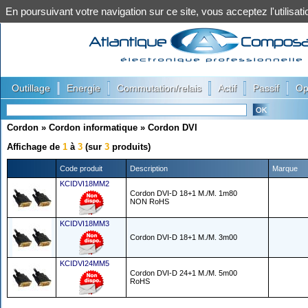
En poursuivant votre navigation sur ce site, vous acceptez l'utilis
|
|
|
|
|
Outillage
Energie
Commutation/relais
Actif
Passif
Op
Cordon
»
Cordon informatique
»
Cordon DVI
Affichage de
1
à
3
(sur
3
produits)
Code produit
Description
Marque
KCIDVI18MM2
Cordon DVI-D 18+1 M./M. 1m80
NON RoHS
KCIDVI18MM3
Cordon DVI-D 18+1 M./M. 3m00
KCIDVI24MM5
Cordon DVI-D 24+1 M./M. 5m00
RoHS