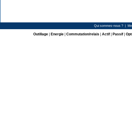
Qui sommes-nous ?
|
Me
Outillage
|
Energie
|
Commutation/relais
|
Actif
|
Passif
|
Opt