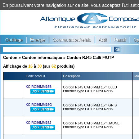
En poursuivant votre navigation sur ce site, vous acceptez l'utilis
|
|
|
|
|
Outillage
Energie
Commutation/relais
Actif
Passif
Op
Cordon
»
Cordon informatique
»
Cordon RJ45 Cat6 F/UTP
Affichage de
16
à
30
(sur
62
produits)
Code produit
Description
Ma
KCIRC86MM15B
Cordon RJ45 CAT6 M/M 15m BLEU
Ethernet Type F/UTP Droit RoHS
KCIRC86MM15G
Cordon RJ45 CAT6 M/M 15m GRIS
Ethernet Type F/UTP Droit RoHS
KCIRC86MM15J
Cordon RJ45 CAT6 M/M 15m JAUNE
Ethernet Type F/UTP Droit RoHS