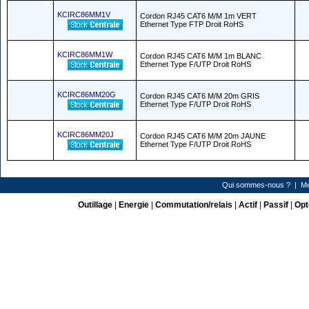
KCIRC86MM1V
Cordon RJ45 CAT6 M/M 1m VERT
Ethernet Type FTP Droit RoHS
KCIRC86MM1W
Cordon RJ45 CAT6 M/M 1m BLANC
Ethernet Type F/UTP Droit RoHS
KCIRC86MM20G
Cordon RJ45 CAT6 M/M 20m GRIS
Ethernet Type F/UTP Droit RoHS
KCIRC86MM20J
Cordon RJ45 CAT6 M/M 20m JAUNE
Ethernet Type F/UTP Droit RoHS
Qui sommes-nous ?
|
Me
Outillage
|
Energie
|
Commutation/relais
|
Actif
|
Passif
|
Opt