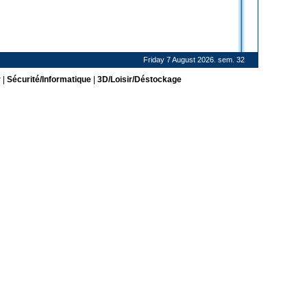
Friday 7 August 2026. sem. 32
r
|
Sécurité/Informatique
|
3D/Loisir/Déstockage