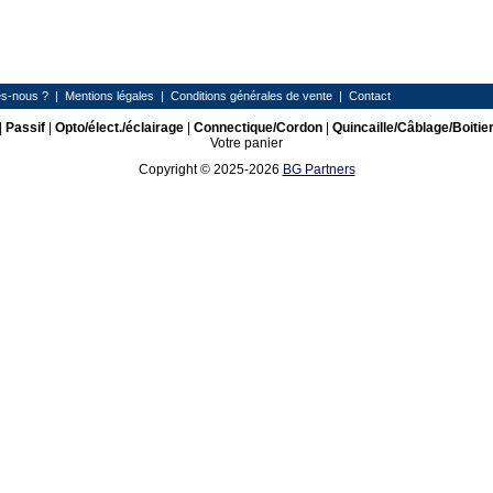
s-nous ?
|
Mentions légales
|
Conditions générales de vente
|
Contact
|
Passif
|
Opto/élect./éclairage
|
Connectique/Cordon
|
Quincaille/Câblage/Boitie
Votre panier
Copyright © 2025-2026
BG Partners