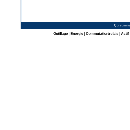
Qui somme
Outillage
|
Energie
|
Commutation/relais
|
Actif