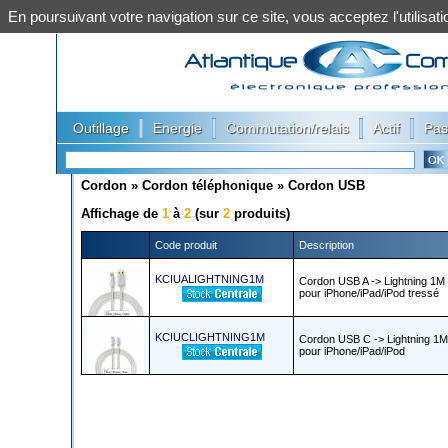
En poursuivant votre navigation sur ce site, vous acceptez l'utilis
|
|
|
|
Outillage
Energie
Commutation/relais
Actif
Pas
Cordon
»
Cordon téléphonique
»
Cordon USB
Affichage de
1
à
2
(sur
2
produits)
Code produit
Description
KCIUALIGHTNING1M
Cordon USB A -> Lightning 1M
pour iPhone/iPad/iPod tressé
KCIUCLIGHTNING1M
Cordon USB C -> Lightning 1M
pour iPhone/iPad/iPod