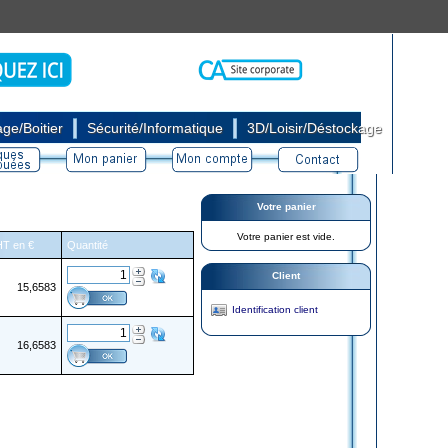
|
|
ge/Boitier
Sécurité/Informatique
3D/Loisir/Déstockage
Votre panier
Votre panier est vide.
 HT en €
Quantité
Client
15,6583
Identification client
16,6583