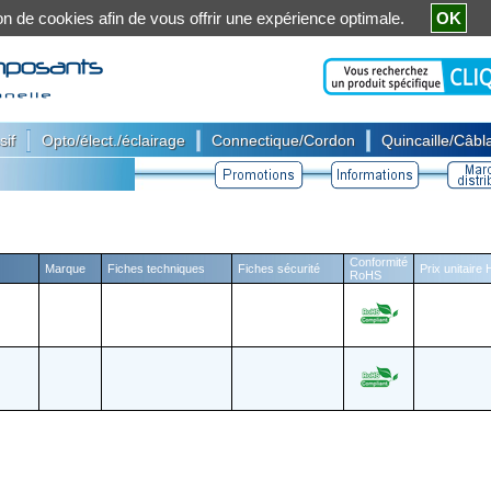
ation de cookies afin de vous offrir une expérience optimale.
OK
|
|
|
sif
Opto/élect./éclairage
Connectique/Cordon
Quincaille/Câbla
Conformité
Marque
Fiches techniques
Fiches sécurité
Prix unitaire
RoHS