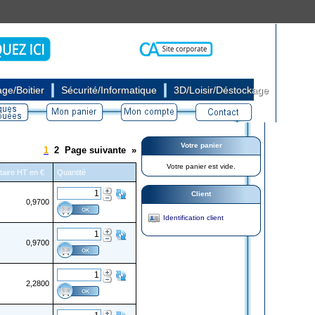
|
|
ge/Boitier
Sécurité/Informatique
3D/Loisir/Déstockage
Votre panier
1
2
Page suivante
»
Votre panier est vide.
itaire HT en €
Quantité
Client
0,9700
Identification client
0,9700
2,2800