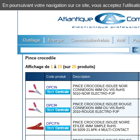
En poursuivant votre navigation sur ce site, vous acceptez l'utilis
|
|
|
|
Outillage
Energie
Commutation/relais
Actif
Pas
Pince crocodile
Affichage de
1
à
15
(sur
20
produits)
Code produit
Description
PINCE CROCODILE ISOLEE NOIR
OPCIN
CONNEXION 4MM OU VIS RoHS
5010-NOIR ELECTRO-PJP
PINCE CROCODILE ISOLEE ROUGE
OPCIR
CONNEXION 4MM OU VIS RoHS
2010-ROUGE ELECTRO-PJP
PINCE CROCODILE ISOLEE NOIRE
OPCITN
EFILEE 4MM SIMPLE RoHS
64.9209-21 APK-4 MULTI-CONTACT