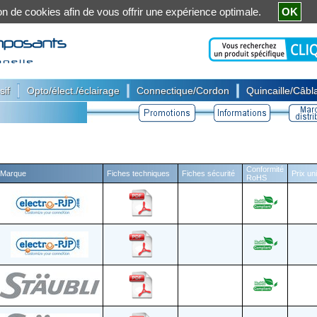
ation de cookies afin de vous offrir une expérience optimale.
OK
|
|
|
sif
Opto/élect./éclairage
Connectique/Cordon
Quincaille/Câbla
Conformité
Marque
Fiches techniques
Fiches sécurité
Prix un
RoHS