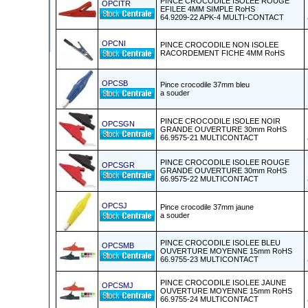
PINCE CROCODILE ISOLEE ROUGE
OPCITR
EFILEE 4MM SIMPLE RoHS
64.9209-22 APK-4 MULTI-CONTACT
OPCNI
PINCE CROCODILE NON ISOLEE
RACORDEMENT FICHE 4MM RoHS
OPCSB
Pince crocodile 37mm bleu
a souder
PINCE CROCODILE ISOLEE NOIR
OPCSGN
GRANDE OUVERTURE 30mm RoHS
66.9575-21 MULTICONTACT
PINCE CROCODILE ISOLEE ROUGE
OPCSGR
GRANDE OUVERTURE 30mm RoHS
66.9575-22 MULTICONTACT
OPCSJ
Pince crocodile 37mm jaune
a souder
PINCE CROCODILE ISOLEE BLEU
OPCSMB
OUVERTURE MOYENNE 15mm RoHS
66.9755-23 MULTICONTACT
PINCE CROCODILE ISOLEE JAUNE
OPCSMJ
OUVERTURE MOYENNE 15mm RoHS
66.9755-24 MULTICONTACT