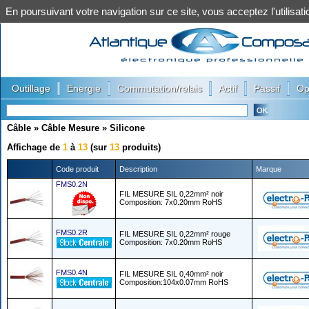
En poursuivant votre navigation sur ce site, vous acceptez l'utilis
|
|
|
|
|
Outillage
Energie
Commutation/relais
Actif
Passif
Op
Câble
»
Câble Mesure
»
Silicone
Affichage de
1
à
13
(sur
13
produits)
Code produit
Description
Marque
FMS0.2N
FIL MESURE SIL 0,22mm² noir
Composition: 7x0.20mm RoHS
FMS0.2R
FIL MESURE SIL 0,22mm² rouge
Composition: 7x0.20mm RoHS
FMS0.4N
FIL MESURE SIL 0,40mm² noir
Composition:104x0.07mm RoHS