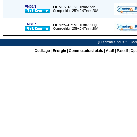
FMS1N
FIL MESURE SIL 1mm2 noir
Composition:259x0.07mm 20A
FMS1R
FIL MESURE SIL 1mm2 rouge
Composition:259x0.07mm 20A
Qui sommes-nous ?
|
Men
Outillage
|
Energie
|
Commutation/relais
|
Actif
|
Passif
|
Opt