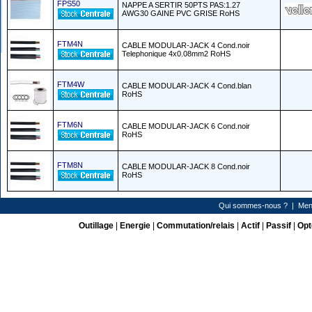
FPS50
NAPPE A SERTIR 50PTS PAS:1.27
AWG30 GAINE PVC GRISE RoHS
FTM4N
CABLE MODULAR-JACK 4 Cond.noir
Telephonique 4x0.08mm2 RoHS
FTM4W
CABLE MODULAR-JACK 4 Cond.blan
RoHS
FTM6N
CABLE MODULAR-JACK 6 Cond.noir
RoHS
FTM8N
CABLE MODULAR-JACK 8 Cond.noir
RoHS
Qui sommes-nous ?
|
Men
Outillage
|
Energie
|
Commutation/relais
|
Actif
|
Passif
|
Opt