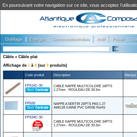
En poursuivant votre navigation sur ce site, vous acceptez l'utilis
|
|
|
|
|
Outillage
Energie
Commutation/relais
Actif
Passif
Op
Câble
»
Câble plat
Affichage de
1
à
8
(sur
8
produits)
Code produit
Description
Marque
FPS16C-30
CABLE NAPPE MULTICOLORE 16PTS
1.27mm - ROULEAU DE 30.5m
FPS20
NAPPE A SERTIR 20PTS PAS:1.27
AWG28 GAINE PVC GRISE RoHS
FPS34C-30
CABLE NAPPE MULTICOLORE 34PTS
1.27mm - ROULEAU DE 30.5m