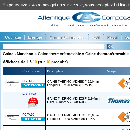
En poursuivant votre navigation sur ce site, vous acceptez l'utilis
|
|
|
|
|
Outillage
Energie
Commutation/relais
Actif
Passif
Op
Gaine - Manchon
»
Gaine thermorétractable
»
Gaine thermorétractable
Affichage de
1
à
10
(sur
10
produits)
Code produit
Description
Marque
FGTA12
GAINE THERMO. ADHESIF 12,0mm
Longueur: 1m20 4mm AR RoHS
FGTA120
GAINE THERMO. ADHESIF 119.4mm
L:1m 39.9mm AR T&B RoHS
FGTA19
GAINE THERMO. ADHESIF 19,0mm
Longueur: 1m20 6.3mm AR RoHS