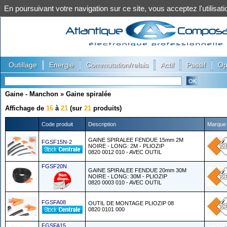
En poursuivant votre navigation sur ce site, vous acceptez l'utilis
|
|
|
|
|
Outillage
Energie
Commutation/relais
Actif
Passif
Op
Gaine - Manchon
»
Gaine spiralée
Affichage de
16
à
21
(sur
21
produits)
Code produit
Description
Marque
GAINE SPIRALEE FENDUE 15mm 2M
FGSF15N-2
NOIRE - LONG: 2M - PLIOZIP
0820 0012 010 - AVEC OUTIL
FGSF20N
GAINE SPIRALEE FENDUE 20mm 30M
NOIRE - LONG: 30M - PLIOZIP
0820 0003 010 - AVEC OUTIL
FGSFA08
OUTIL DE MONTAGE PLIOZIP 08
0820 0101 000
FGSFA15