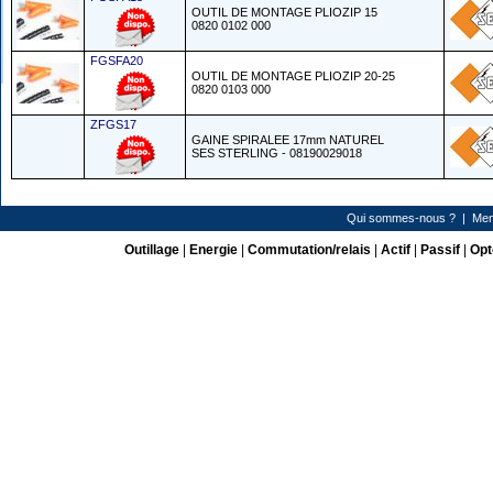
OUTIL DE MONTAGE PLIOZIP 15
0820 0102 000
FGSFA20
OUTIL DE MONTAGE PLIOZIP 20-25
0820 0103 000
ZFGS17
GAINE SPIRALEE 17mm NATUREL
SES STERLING - 08190029018
Qui sommes-nous ?
|
Men
Outillage
|
Energie
|
Commutation/relais
|
Actif
|
Passif
|
Opt