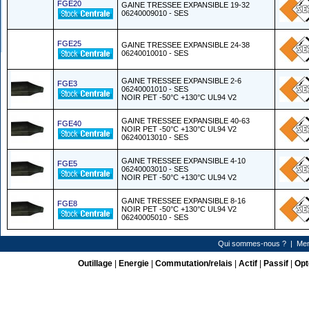
FGE20
GAINE TRESSEE EXPANSIBLE 19-32
06240009010 - SES
FGE25
GAINE TRESSEE EXPANSIBLE 24-38
06240010010 - SES
GAINE TRESSEE EXPANSIBLE 2-6
FGE3
06240001010 - SES
NOIR PET -50°C +130°C UL94 V2
GAINE TRESSEE EXPANSIBLE 40-63
FGE40
NOIR PET -50°C +130°C UL94 V2
06240013010 - SES
GAINE TRESSEE EXPANSIBLE 4-10
FGE5
06240003010 - SES
NOIR PET -50°C +130°C UL94 V2
GAINE TRESSEE EXPANSIBLE 8-16
FGE8
NOIR PET -50°C +130°C UL94 V2
06240005010 - SES
Qui sommes-nous ?
|
Men
Outillage
|
Energie
|
Commutation/relais
|
Actif
|
Passif
|
Opt