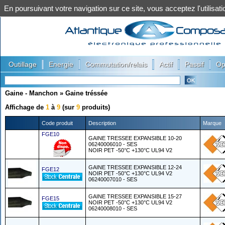
En poursuivant votre navigation sur ce site, vous acceptez l'utilis
|
|
|
|
|
Outillage
Energie
Commutation/relais
Actif
Passif
Op
Gaine - Manchon
»
Gaine tréssée
Affichage de
1
à
9
(sur
9
produits)
Code produit
Description
Marque
FGE10
GAINE TRESSEE EXPANSIBLE 10-20
06240006010 - SES
NOIR PET -50°C +130°C UL94 V2
GAINE TRESSEE EXPANSIBLE 12-24
FGE12
NOIR PET -50°C +130°C UL94 V2
06240007010 - SES
GAINE TRESSEE EXPANSIBLE 15-27
FGE15
NOIR PET -50°C +130°C UL94 V2
06240008010 - SES