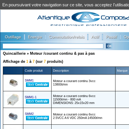
En poursuivant votre navigation sur ce site, vous acceptez l'utilis
|
|
|
|
|
Outillage
Energie
Commutation/relais
Actif
Passif
Op
Quincaillerie
»
Moteur /courant continu & pas à pas
Affichage de
1
à
7
(sur
7
produits)
Code produit
Description
Marque
SMM1
Moteur a courant continu 3vcc
13800t/mn
Moteur a courant continu 6vcc
SMM1-1
11500t/mn - 800 mA
DIMENSIONS: 25x15x20 mm
SMM2
Moteur a courant continu 6vcc
2.5VCC A 6 VDC 250mA 14500t/mn