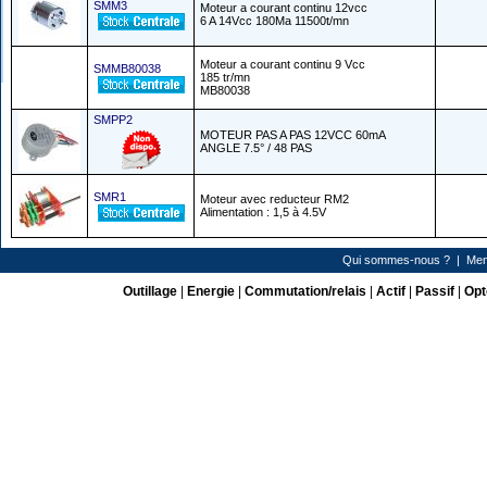
SMM3
Moteur a courant continu 12vcc
6 A 14Vcc 180Ma 11500t/mn
Moteur a courant continu 9 Vcc
SMMB80038
185 tr/mn
MB80038
SMPP2
MOTEUR PAS A PAS 12VCC 60mA
ANGLE 7.5° / 48 PAS
SMR1
Moteur avec reducteur RM2
Alimentation : 1,5 à 4.5V
Qui sommes-nous ?
|
Men
Outillage
|
Energie
|
Commutation/relais
|
Actif
|
Passif
|
Opt