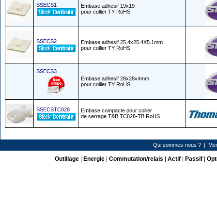
SSECS1
Embase adhesif 19x19
pour collier TY RoHS
SSECS2
Embase adhesif 25.4x25.4X5.1mm
pour collier TY RoHS
SSECS3
Embase adhesif 28x28x4mm
pour collier TY RoHS
SSECSTC828
Embase compacte pour collier
de serrage T&B TC828-TB RoHS
Qui sommes-nous ?
|
Men
Outillage
|
Energie
|
Commutation/relais
|
Actif
|
Passif
|
Opt