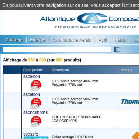
En poursuivant votre navigation sur ce site, vous acceptez l'utilis
|
|
|
|
|
Outillage
Energie
Commutation/relais
Actif
Passif
Op
Affichage de
586
à
600
(sur
688
produits)
Code produit
Description
Marque
SSC9400N
100 Colliers serrage 400x9mm
Polyamide 778N noir
SSC9500N
100 Colliers serrage 500x9mm
Polyamide 778N noir
SSCPCSR40RS
CLIP EN P ACIER INOXYDABLE
JCS PCSR40RS
SSCS172
Collier serrage 180x7.6 noir