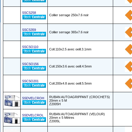
SSCS258
Collier serrage 250x7.6 noir
SSCS359
Collier serrage 365x7.6 noir
SSCSO110
Coll.110x2.5 avec oeill.3.1mm
SSCSO156
Coll.150x3.6 avec oeill.4.5mm
SSCSO201
Coll.200x4.8 avec oeill.5.5mm
RUBAN AUTOAGRIPPANT (CROCHETS)
SSDVELCROH
20mm x 5 M
Z2005H
RUBAN AUTOAGRIPPANT (VELOUR)
SSDVELCROL
20mm x 5 Mètres
Z2005L