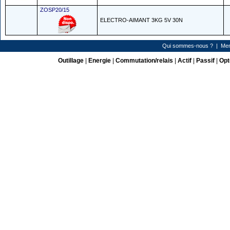
ZOSP20/15
ELECTRO-AIMANT 3KG 5V 30N
Qui sommes-nous ?
|
Men
Outillage
|
Energie
|
Commutation/relais
|
Actif
|
Passif
|
Opt