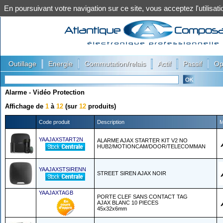
En poursuivant votre navigation sur ce site, vous acceptez l'utilis
|
|
|
|
|
Outillage
Energie
Commutation/relais
Actif
Passif
Op
Alarme - Vidéo Protection
Affichage de
1
à
12
(sur
12
produits)
Code produit
Description
M
YAAJAXSTART2N
ALARME AJAX STARTER KIT V2 NO
HUB2/MOTIONCAM/DOOR/TELECOMMAN
YAAJAXSTSIRENN
STREET SIREN AJAX NOIR
YAAJAXTAGB
PORTE CLEF SANS CONTACT TAG
AJAX BLANC 10 PIECES
45x32x6mm