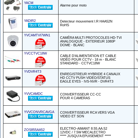
YACM
Alarme pour moto
YADIR2
Detecteur mouvement I.R HAA52N
RoHS
YVCAMTVI7WN1
CAMÉRA MULTI PROTOCOLES HD-TVI
ANALOGIQUE - EXTERIEUR 1080P
DOME - BLANC
YVCCTVC18W
CABLE D'ALIMENTATION ET CABLE
VIDÉO POUR CCTV - 18 m - BLANC
STANDARD - CCTVC18W
YVDVR4T3
ENREGISTREUR HYBRIDE 4 CANAUX
HD CCTV PUSH VIDEO/STATUS
EAGLE EYES - IVS-NVR - DVR4T3
YVVCAMDC
CONVERTISSEUR CC-CC
POUR 4 CAMERAS
YVVCONVRCAVGA
CONVERTISSEUR RCA VERS VGA
VIDEO ET SON
ELECTRO-AIMANT 8.55.AA.52
ZOS855AA52
12VDC / 7.5W MECALECTRO
***** JUSQU'A EPUISEMENT *****