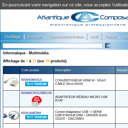
En poursuivant votre navigation sur ce site, vous acceptez l'utilis
|
|
|
|
|
Outillage
Energie
Commutation/relais
Actif
Passif
Op
Informatique - Multimédia
Affichage de
1
à
15
(sur
44
produits)
Code produit
Description
Marque
KRAHDMIVGA
CONVERTISSEUR HDMI M - VGA F
CABLE 20cm RoHS
KRAMICROUSBRJ45
ADAPTATEUR RÉSEAU MICRO USB
RJ45 -
Cordon Adaptateur USB -> SERIE
KRAUAMD9M
USB"A"M/SUB D9M + DRIVER RoHS
151037 - DACOMEX