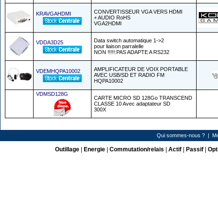
CONVERTISSEUR VGA VERS HDMI
KRAVGAHDMI
+ AUDIO RoHS
VGA2HDMI
Data switch automatique 1->2
VDDA3D25
pour liaison parralelle
NON !!!!!:PAS ADAPTE A RS232
AMPLIFICATEUR DE VOIX PORTABLE
VDEMHQPA10002
AVEC USB/SD ET RADIO FM
HQPA10002
VDMSD128G
CARTE MICRO SD 128Go TRANSCEND
CLASSE 10 Avec adaptateur SD
300X
Qui sommes-nous ?
|
Me
Outillage
|
Energie
|
Commutation/relais
|
Actif
|
Passif
|
Opt