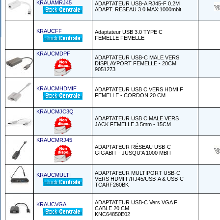
KRAUAMRJ45
ADAPTATEUR USB-A RJ45-F 0.2M
ADAPT. RESEAU 3.0 MAX:1000mbit
KRAUCFF
Adaptateur USB 3.0 TYPE C
FEMELLE FEMELLE
KRAUCMDPF
ADAPTATEUR USB-C MALE VERS
DISPLAYPORT FEMELLE - 20CM
9051273
KRAUCMHDMIF
ADAPTATEUR USB C VERS HDMI F
FEMELLE - CORDON 20 CM
KRAUCMJC3Q
ADAPTATEUR USB C MALE VERS
JACK FEMELLE 3.5mm - 15CM
KRAUCMRJ45
ADAPTATEUR RÉSEAU USB-C
GIGABIT - JUSQU'A 1000 MBIT
ADAPTATEUR MULTIPORT USB-C
KRAUCMULTI
VERS HDMI F/RJ45/USB-A & USB-C
TCARF260BK
ADAPTATEUR USB-C Vers VGA F
KRAUCVGA
CABLE 20 CM
KNC64850E02