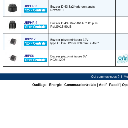
UBPHRI3
Buzzer D:43 3a24vdc cont./puls
Ref:SV10
UBPHRI4
Buzzer D:43 60a250V AC/DC puls
Ref:SV15 90dB
UBPS12
Buzzer piezo miniature 12V
type CI Dia: 12mm H:8 mm BLANC
UBPS6
Buzzer piezo miniature 6V
HCM 1206
Qui sommes-nous ?
|
Me
Outillage
|
Energie
|
Commutation/relais
|
Actif
|
Passif
|
Opt