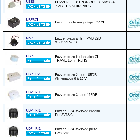
UBE6
BUZZER ELECTRONIQUE 3-7V/20mA
75dB FILS NOIR RoHS
UBE6CI
Buzzer electromagnetique 6V CI
UBP
Buzzer piezo a fils = PMB 22D
3 a 15V RoHS
UBPCI
Buzzer piezo implantation CI
TRAME 15mm RoHS
UBPHR2
Buzzer piezo 2 tons 105DB
Alimentation 6 à 15 V
UBPHR3
Buzzer piezo 3 sons 115DB
UBPHRI1
Buzzer D:34 3a24vdc continu
Ref:SV18/C
UBPHRI2
Buzzer D:34 3a24vdc pulse
Ref:SV18