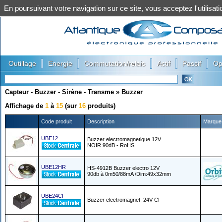
En poursuivant votre navigation sur ce site, vous acceptez l'utilis
|
|
|
|
|
Outillage
Energie
Commutation/relais
Actif
Passif
Op
Capteur - Buzzer - Sirène - Transme
»
Buzzer
Affichage de
1
à
15
(sur
16
produits)
Code produit
Description
Marque
UBE12
Buzzer electromagnetique 12V
NOIR 90dB - RoHS
UBE12HR
HS-4912B Buzzer electro 12V
90db à 0m50/88mA /Dim:49x32mm
UBE24CI
Buzzer electromagnet. 24V CI