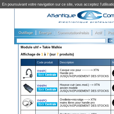
En poursuivant votre navigation sur ce site, vous acceptez l'utilis
|
|
|
|
Outillage
Energie
Commutation/relais
Actif
Pas
Module uhf
»
Takie Walkie
Affichage de
1
à
7
(sur
7
produits)
Code produit
Description
M
Casque vox pour ---------> XTN
YHHPC
Handie pro
JUSQU'A EPUISEMENT DES STOCKS
Housse cuir (anc.mod.) --> XTN
YHHPH
ancien modele
JUSQU'A EPUISEMENT DES STOCKS
Oreillette+microtige ----> XTN
YHHPO
mains libres pour handie pro
JUSQU'A EPUISEMENT DES STOCKS