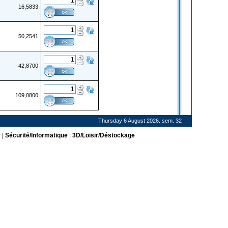
16,5833
50,2541
42,8700
109,0800
Thursday 6 August 2026. sem. 32
r
|
Sécurité/Informatique
|
3D/Loisir/Déstockage