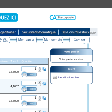
|
|
ge/Boitier
Sécurité/Informatique
3D/Loisir/Déstockage
Votre panier
Votre panier est vide.
unitaire HT en €
Quantité
Client
12,5000
Identification client
4,1667
12,5000