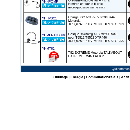
Oreillette+micro+inter --> XTN
YHHPOMP
le micro est sur le fil et le
micro-poussoir sur le micr
Chargeur+2 batt.->T55xx/XTR446
YHHPSC1
Motorola
JUSQU'A EPUISEMENT DES STOCKS
Casque+micro/tig->T55xx/XTR446
YHMENTN8868
pour T5512 T5522 XTR446
JUSQU'A EPUISEMENT DES STOCKS
YHMT82
T82 EXTREME Motorola TALKABOUT
EXTREME TWIN PACK 2
Qui sommes
Outillage
|
Energie
|
Commutation/relais
|
Actif