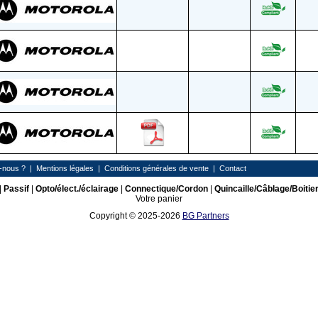
-nous ?
|
Mentions légales
|
Conditions générales de vente
|
Contact
|
Passif
|
Opto/élect./éclairage
|
Connectique/Cordon
|
Quincaille/Câblage/Boitie
Votre panier
Copyright © 2025-2026
BG Partners