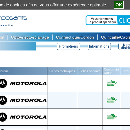
ation de cookies afin de vous offrir une expérience optimale.
OK
|
|
|
sif
Opto/élect./éclairage
Connectique/Cordon
Quincaille/Câbla
Conformité
arque
Fiches techniques
Fiches sécurité
Prix 
RoHS