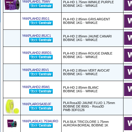
YKKPLAHD1.75WV
PLA-HD 1.75mm WINKLE PURPLE
BOBINE 1KG - WINKLE
YKKPLAHD2.85G1
PLA-HD 2.85mm GRIS ARGENT
BOBINE 1KG - WINKLE
YKKPLAHD2.85JC1
PLA-HD 2.85mm JAUNE CANARI
BOBINE 1KG - WINKLE
YKKPLAHD2.85RD1
PLA-HD 2.85mm ROUGE DIABLE
BOBINE 1KG - WINKLE
YKKPLAHD2.85V1
PLA-HD 2.85mm VERT AVOCAT
BOBINE 1KG - WINKLE
YKKPLAHD2.85W1
PLA-HD 2.85mm BLANC
BOBINE 1KG - WINKLE
PLA Rosa3D JAUNE FLUO 1.75mm
YKKPLAROSA3DJF
BOBINE DE 800G - Rosa3D
PWB-3DF0126
YKKPLASILK1.753AURO
PLA SILK TRICOLORE 1.75mm
AURORA BOREAL BOBINE 1K