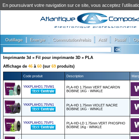
En poursuivant votre navigation sur ce site, vous acceptez l'utilis
|
|
|
|
|
Outillage
Energie
Commutation/relais
Actif
Passif
Op
Imprimante 3d
»
Fil pour imprimante 3D
»
PLA
Affichage de
46
à
60
(sur
69
produits)
Code produit
Description
Mar
YKKPLAHD1.75VM1
PLA-HD 1.75mm VERT MACARON
BOBINE 1KG - WINKLE
YKKPLAHD1.75VN1
PLA-HD 1.75mm VIOLET NACRE
BOBINE 1KG - WINKLE
YKKPLAHD1.75VP1
PLA-HD-LD 1.75mm VERT PHOSPHO
BOBINE 1Kg - WINKLE