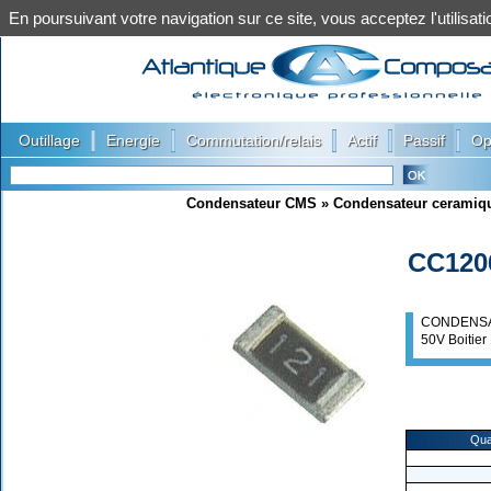
En poursuivant votre navigation sur ce site, vous acceptez l'utilis
|
|
|
|
|
Outillage
Energie
Commutation/relais
Actif
Passif
Op
Condensateur CMS
»
Condensateur ceramiq
CC120
CONDENSA
50V Boitier
Qua