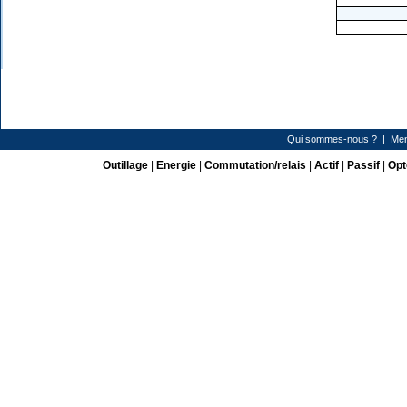
Qui sommes-nous ?
|
Men
Outillage
|
Energie
|
Commutation/relais
|
Actif
|
Passif
|
Opt