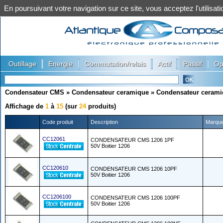
En poursuivant votre navigation sur ce site, vous acceptez l'utilis
|
|
|
|
|
Outillage
Energie
Commutation/relais
Actif
Passif
Op
Condensateur CMS
»
Condensateur ceramique
»
Condensateur ceramiq
Affichage de
1
à
15
(sur
24
produits)
Code produit
Description
Marqu
CC12061
CONDENSATEUR CMS 1206 1PF
50V Boitier 1206
CC120610
CONDENSATEUR CMS 1206 10PF
50V Boitier 1206
CC1206100
CONDENSATEUR CMS 1206 100PF
50V Boitier 1206