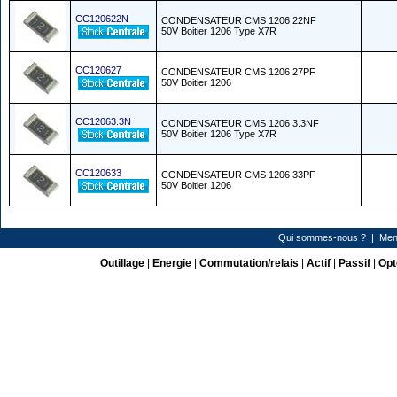
CC120622N
CONDENSATEUR CMS 1206 22NF
50V Boitier 1206 Type X7R
CC120627
CONDENSATEUR CMS 1206 27PF
50V Boitier 1206
CC12063.3N
CONDENSATEUR CMS 1206 3.3NF
50V Boitier 1206 Type X7R
CC120633
CONDENSATEUR CMS 1206 33PF
50V Boitier 1206
Qui sommes-nous ?
|
Men
Outillage
|
Energie
|
Commutation/relais
|
Actif
|
Passif
|
Opt