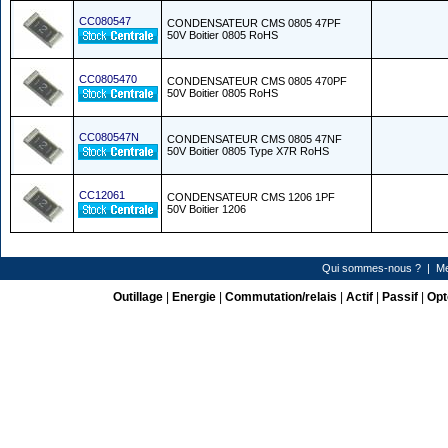
CC080547
CONDENSATEUR CMS 0805 47PF
50V Boitier 0805 RoHS
CC0805470
CONDENSATEUR CMS 0805 470PF
50V Boitier 0805 RoHS
CC080547N
CONDENSATEUR CMS 0805 47NF
50V Boitier 0805 Type X7R RoHS
CC12061
CONDENSATEUR CMS 1206 1PF
50V Boitier 1206
Qui sommes-nous ?
|
Me
Outillage
|
Energie
|
Commutation/relais
|
Actif
|
Passif
|
Opt