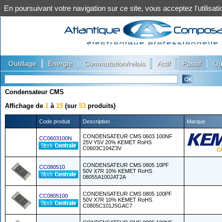
En poursuivant votre navigation sur ce site, vous acceptez l'utilis
|
|
|
|
|
Outillage
Energie
Commutation/relais
Actif
Passif
Op
Condensateur CMS
Affichage de
1
à
15
(sur
53
produits)
Code produit
Description
Marque
CONDENSATEUR CMS 0603 100NF
CC0603100N
25V Y5V 20% KEMET RoHS
C0603C104Z3V
CONDENSATEUR CMS 0805 10PF
CC080510
50V X7R 10% KEMET RoHS
08055A100JAT2A
CONDENSATEUR CMS 0805 100PF
CC0805100
50V X7R 10% KEMET RoHS
C0805C101J5GAC7