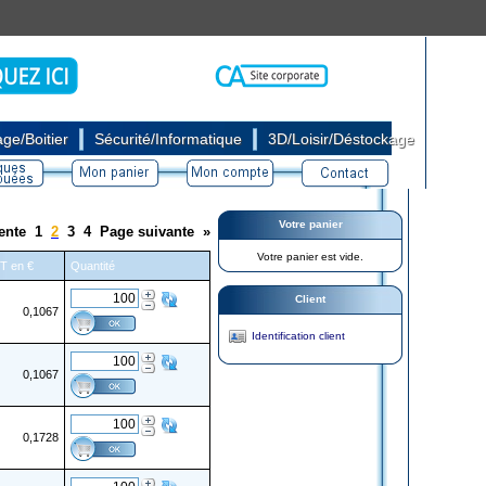
|
|
ge/Boitier
Sécurité/Informatique
3D/Loisir/Déstockage
Votre panier
ente
1
2
3
4
Page suivante
»
Votre panier est vide.
HT en €
Quantité
Client
0,1067
Identification client
0,1067
0,1728