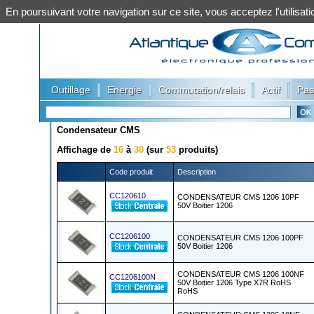
En poursuivant votre navigation sur ce site, vous acceptez l'utilis
|
|
|
|
Outillage
Energie
Commutation/relais
Actif
Pas
Condensateur CMS
Affichage de
16
à
30
(sur
53
produits)
Code produit
Description
CC120610
CONDENSATEUR CMS 1206 10PF
50V Boitier 1206
CC1206100
CONDENSATEUR CMS 1206 100PF
50V Boitier 1206
CONDENSATEUR CMS 1206 100NF
CC1206100N
50V Boitier 1206 Type X7R RoHS
RoHS