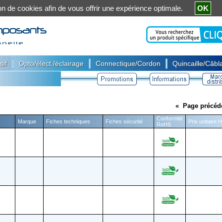
ation de cookies afin de vous offrir une expérience optimale.
OK
|
|
|
sif
Opto/élect./éclairage
Connectique/Cordon
Quincaille/Câbla
«
Page précéd
Conformité
Marque
Fiches techniques
Fiches sécurité
Prix unitaire 
RoHS