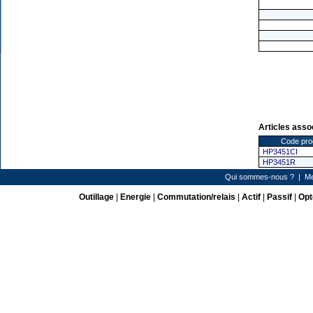
Articles asso
Code pro
HP3451CI
HP3451R
Qui sommes-nous ?
|
Me
Outillage
|
Energie
|
Commutation/relais
|
Actif
|
Passif
|
Opt