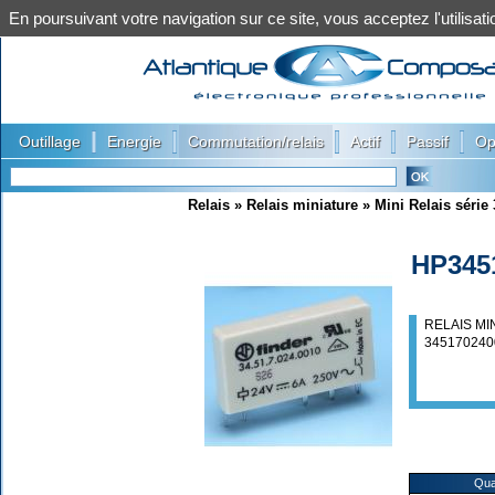
En poursuivant votre navigation sur ce site, vous acceptez l'utilis
|
|
|
|
|
Outillage
Energie
Commutation/relais
Actif
Passif
Op
Relais
»
Relais miniature
»
Mini Relais série 
HP345
RELAIS MI
345170240
Qua