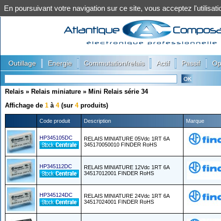
En poursuivant votre navigation sur ce site, vous acceptez l'utilis
|
|
|
|
|
Outillage
Energie
Commutation/relais
Actif
Passif
Op
Relais
»
Relais miniature
»
Mini Relais série 34
Affichage de
1
à
4
(sur
4
produits)
Code produit
Description
Marque
HP345105DC
RELAIS MINIATURE 05Vdc 1RT 6A
345170050010 FINDER RoHS
HP345112DC
RELAIS MINIATURE 12Vdc 1RT 6A
34517012001 FINDER RoHS
HP345124DC
RELAIS MINIATURE 24Vdc 1RT 6A
34517024001 FINDER RoHS