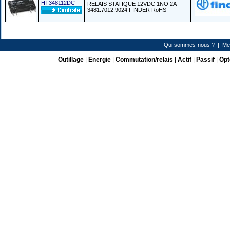
HT348112DC
RELAIS STATIQUE 12VDC 1NO 2A
3481.7012.9024 FINDER RoHS
Qui sommes-nous ?
|
Me
Outillage
|
Energie
|
Commutation/relais
|
Actif
|
Passif
|
Opt