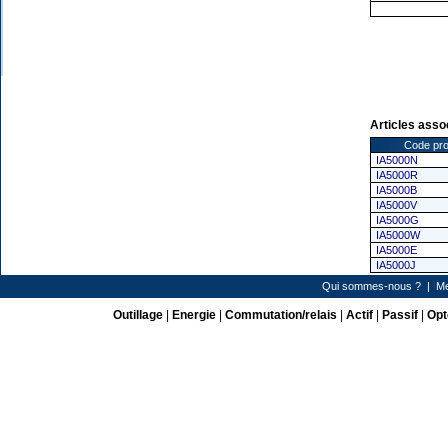
Articles asso
Code pro
IA5000N
IA5000R
IA5000B
IA5000V
IA5000G
IA5000W
IA5000E
IA5000J
Qui sommes-nous ?
|
Me
Outillage
|
Energie
|
Commutation/relais
|
Actif
|
Passif
|
Opt