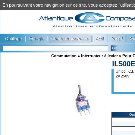
En poursuivant votre navigation sur ce site, vous acceptez l'utilis
|
|
|
|
|
Outillage
Energie
Commutation/relais
Actif
Passif
Op
Commutation
»
Interrupteur à levier
»
Pour C
IL500
Unipol. C.
2A 250V
Qua