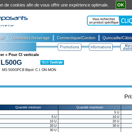
ation de cookies afin de vous offrir une expérience optimale.
OK
|
|
|
sif
Opto/élect./éclairage
Connectique/Cordon
Quincaille/Câbla
ier
»
Pour CI verticale
IL500G
MS 500GPCB Bipol. C.I. ON-MON
Pri
Quantité minimum
Quantité maximum
5
U
5
U
10
U
10
U
20
U
20
U
30
U
30
U