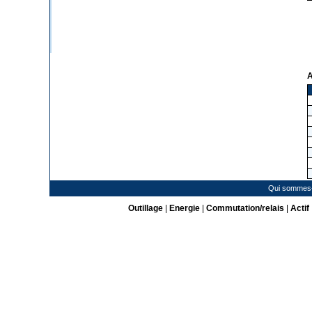
A
Qui sommes
Outillage
|
Energie
|
Commutation/relais
|
Actif