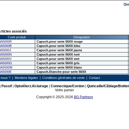
Qu
rticles associés
Code produit
Désignation
IA5000R
Capuch.pour serie 56XX rouge
IA5000B
Capuch.pour serie 56XX bleu
IA5000J
Capuch.pour serie 56XX jaune
IA5000N
Capuch.pour serie 56XX noir
IA5000V
Capuch.pour serie 56XX vert
IA5000G
Capuch.pour serie 56XX gris
IA5000W
Capuch.pour serie 56XX blanc
IA5000E
Capuch.Etanche pour serie 56XX
-nous ?
|
Mentions légales
|
Conditions générales de vente
|
Contact
|
Passif
|
Opto/élect./éclairage
|
Connectique/Cordon
|
Quincaille/Câblage/Boitie
Votre panier
Copyright © 2025-2026
BG Partners