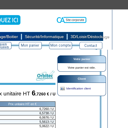
|
|
ge/Boitier
Sécurité/Informatique
3D/Loisir/Déstockage
Votre panier
Votre panier est vide.
Client
Identification client
6
x unitaire HT
,7260
€ / U
Prix unitaire HT en €
6,7260
/ U
6,5738
/ U
6,0676
/ U
5,5613
/ U
5,0622
/ U