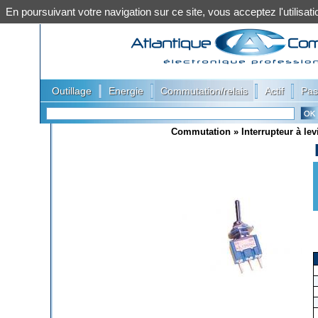
En poursuivant votre navigation sur ce site, vous acceptez l'utilis
|
|
|
|
Outillage
Energie
Commutation/relais
Actif
Pas
Commutation
»
Interrupteur à lev