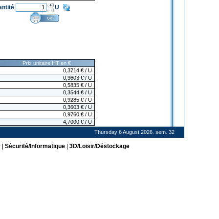
antité
U
Prix unitaire HT en €
0,3714
€
/ U
0,3603
€
/ U
0,5835
€
/ U
0,3544
€
/ U
0,9285
€
/ U
0,3603
€
/ U
0,9760
€
/ U
4,7000
€
/ U
Thursday 6 August 2026. sem. 32
r
|
Sécurité/Informatique
|
3D/Loisir/Déstockage