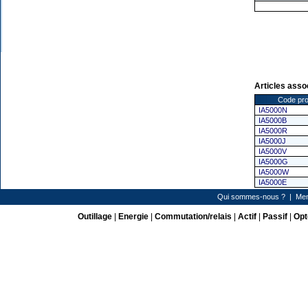
Articles asso
Code pro
IA5000N
IA5000B
IA5000R
IA5000J
IA5000V
IA5000G
IA5000W
IA5000E
Qui sommes-nous ?
|
Men
Outillage
|
Energie
|
Commutation/relais
|
Actif
|
Passif
|
Opt