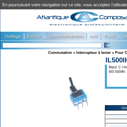
En poursuivant votre navigation sur ce site, vous acceptez l'utilis
|
|
|
|
|
Outillage
Energie
Commutation/relais
Actif
Passif
Op
Commutation
»
Interrupteur à levier
»
Pour C
IL500I
Bipol. C.I
MS 500IRI
Qua