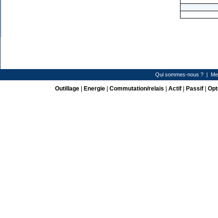
Qui sommes-nous ?
|
Me
Outillage
|
Energie
|
Commutation/relais
|
Actif
|
Passif
|
Opt