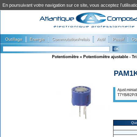
En poursuivant votre navigation sur ce site, vous acceptez l'utilis
|
|
|
|
|
Outillage
Energie
Commutation/relais
Actif
Passif
Op
Potentiomètre
»
Potentiomètre ajustable - T
PAM1
Ajust.minia
T7YB/82P/
Qua