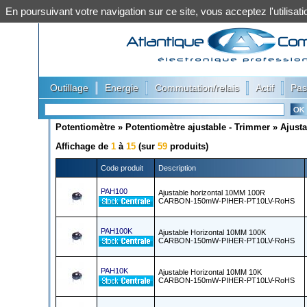
En poursuivant votre navigation sur ce site, vous acceptez l'utilis
|
|
|
|
Outillage
Energie
Commutation/relais
Actif
Pas
Potentiomètre
»
Potentiomètre ajustable - Trimmer
»
Ajusta
Affichage de
1
à
15
(sur
59
produits)
Code produit
Description
PAH100
Ajustable horizontal 10MM 100R
CARBON-150mW-PIHER-PT10LV-RoHS
PAH100K
Ajustable Horizontal 10MM 100K
CARBON-150mW-PIHER-PT10LV-RoHS
PAH10K
Ajustable Horizontal 10MM 10K
CARBON-150mW-PIHER-PT10LV-RoHS