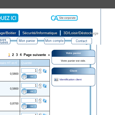
|
|
ge/Boitier
Sécurité/Informatique
3D/Loisir/Déstockage
Votre panier
1
2
3
4
Page suivante
»
Votre panier est vide.
itaire HT en €
Quantité
Client
0,5800
Identification client
0,5800
0,8700