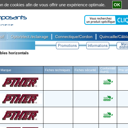
ation de cookies afin de vous offrir une expérience optimale.
OK
|
|
|
sif
Opto/élect./éclairage
Connectique/Cordon
Quincaille/Câbla
bles horizontals
Conformité
Marque
Fiches techniques
Fiches sécurité
Prix un
RoHS