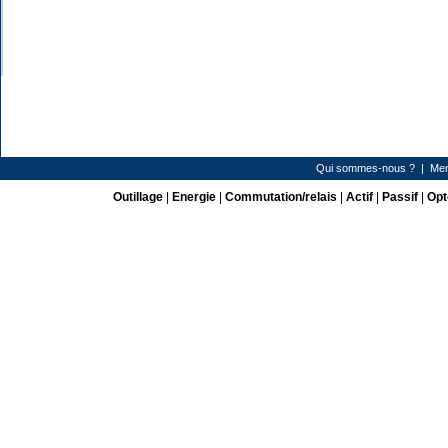
Qui sommes-nous ?
|
Men
Outillage
|
Energie
|
Commutation/relais
|
Actif
|
Passif
|
Opt