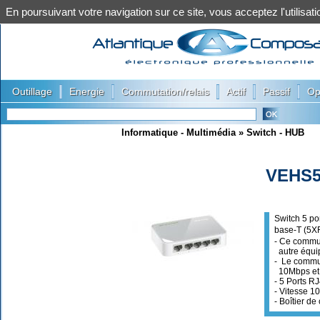
En poursuivant votre navigation sur ce site, vous acceptez l'utilis
|
|
|
|
|
Outillage
Energie
Commutation/relais
Actif
Passif
Op
Informatique - Multimédia
»
Switch - HUB
VEHS5
Switch 5 po
base-T (5X
- Ce commut
autre équip
- Le commut
10Mbps et
- 5 Ports R
- Vitesse 1
- Boîtier de