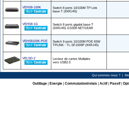
VEHS8-100K
Switch 8 ports 10/100M TP-Link
base-T (8XRJ45)
VEHS8-1G
Switch 8 ports gigabit base-T
(8XRJ45) GS308 NETGEAR
VEHS8100K-POE
Switch 9 ports 10/100M POE 65W
TPLINK - TL-SF1009P (8XRJ45)
VELSD-2
Lecteur de cartes Multiples
vers USB2.0
Qui sommes-nous ?
|
Me
Outillage
|
Energie
|
Commutation/relais
|
Actif
|
Passif
|
Opt