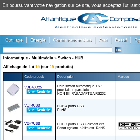
En poursuivant votre navigation sur ce site, vous acceptez l'utilis
|
|
|
|
|
Outillage
Energie
Commutation/relais
Actif
Passif
Op
Informatique - Multimédia
»
Switch - HUB
Affichage de
1
à
15
(sur
15
produits)
Code produit
Description
Marque
Data switch automatique 1->2
VDDA3D25
pour liaison parralelle
NON !!!!!:PAS ADAPTE A RS232
VEH4USB
HUB 4 ports USB
RoHS
VEH7USB
HUB 7 ports USB + aliment.ext.
Fonct.egalem. s/alim.ext. RoHS