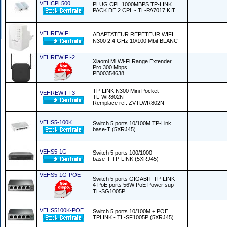
VEHCPL500
PLUG CPL 1000MBPS TP-LINK
PACK DE 2 CPL - TL-PA7017 KIT
VEHREWIFI
ADAPTATEUR REPETEUR WIFI
N300 2.4 GHz 10/100 Mbit BLANC
VEHREWIFI-2
Xiaomi Mi Wi-Fi Range Extender
Pro 300 Mbps
PB00354638
TP-LINK N300 Mini Pocket
VEHREWIFI-3
TL-WR802N
Remplace ref. ZVTLWR802N
VEHS5-100K
Switch 5 ports 10/100M TP-Link
base-T (5XRJ45)
VEHS5-1G
Switch 5 ports 100/1000
base-T TP-LINK (5XRJ45)
VEHS5-1G-POE
Switch 5 ports GIGABIT TP-LINK
4 PoE ports 56W PoE Power sup
TL-SG1005P
VEHS5100K-POE
Switch 5 ports 10/100M + POE
TPLINK - TL-SF1005P (5XRJ45)