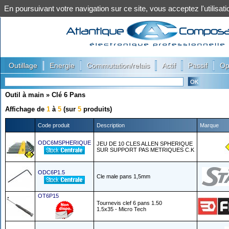
En poursuivant votre navigation sur ce site, vous acceptez l'utilis
|
|
|
|
|
Outillage
Energie
Commutation/relais
Actif
Passif
Op
Outil à main
»
Clé 6 Pans
Affichage de
1
à
5
(sur
5
produits)
Code produit
Description
Marque
ODC6MSPHERIQUE
JEU DE 10 CLES ALLEN SPHERIQUE
SUR SUPPORT PAS METRIQUES C.K
ODC6P1.5
Cle male pans 1,5mm
OT6P15
Tournevis clef 6 pans 1.50
1.5x35 - Micro Tech