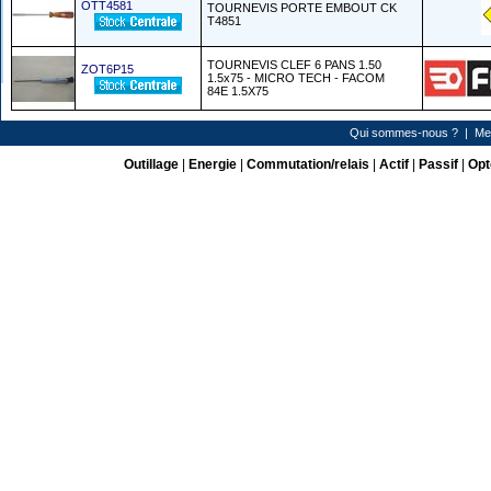
OTT4581
TOURNEVIS PORTE EMBOUT CK
T4851
TOURNEVIS CLEF 6 PANS 1.50
ZOT6P15
1.5x75 - MICRO TECH - FACOM
84E 1.5X75
Qui sommes-nous ?
|
Me
Outillage
|
Energie
|
Commutation/relais
|
Actif
|
Passif
|
Opt