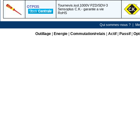
Tournevis.isol.1000V PZD/SDV-3
OTPI3S
Sensoplus C.K.- garantie a vie
RoHS
Qui sommes-nous ?
|
Me
Outillage
|
Energie
|
Commutation/relais
|
Actif
|
Passif
|
Opt