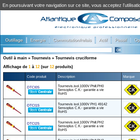
En poursuivant votre navigation sur ce site, vous acceptez l'utilis
|
|
|
|
|
Outillage
Energie
Commutation/relais
Actif
Passif
Op
Outil à main
»
Tournevis
»
Tournevis cruciforme
Affichage de
1
à
12
(sur
12
produits)
Code produit
Description
Marque
Tournevis.isol.1000V Phill.PH0
OTCI0S
Sensoplus C.K.- garantie a vie
RoHS
Tournevis isol.1000V PH1 49142
OTCI1S
Sensoplus C.K.- garantie a vie
RoHS
Tournevis.isol.1000V Phill.PH2
OTCI2S
Sensoplus C.K.- garantie a vie
RoHS